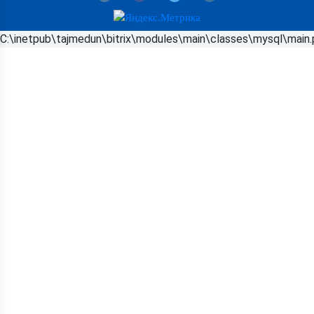
C:\inetpub\tajmedun\bitrix\modules\main\classes\mysql\main