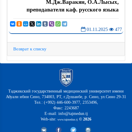
М.Дж.Варакян, О.А.Лысых,
преподаватели каф. русского языка
01.11.2025
477
Возврат к списку
Таджикский государственный медицинский университет имени
Абуали ибни Сино, 734003, РТ, г.Душанбе, р. Сино, ул.Сино 29-31
Тел.: (+992) 446-600-3977, 2353496,
Факс: 2243687
E-mail: info@tajmedun.tj
Web-site:
© 2026
www.tajmedun.tj